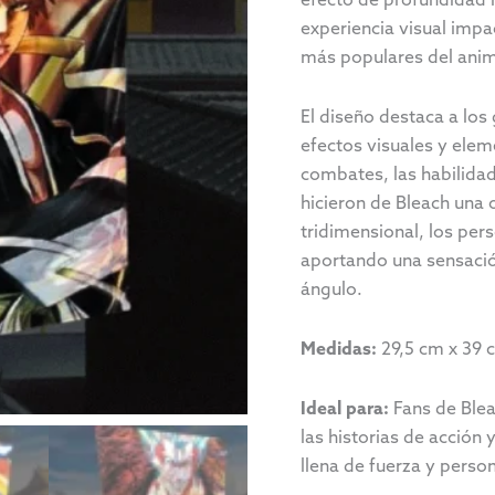
experiencia visual impa
más populares del anim
El diseño destaca a lo
efectos visuales y elem
combates, las habilida
hicieron de Bleach una 
tridimensional, los per
aportando una sensació
ángulo.
Medidas:
29,5 cm x 39 
Ideal para:
Fans de Blea
las historias de acción
llena de fuerza y perso