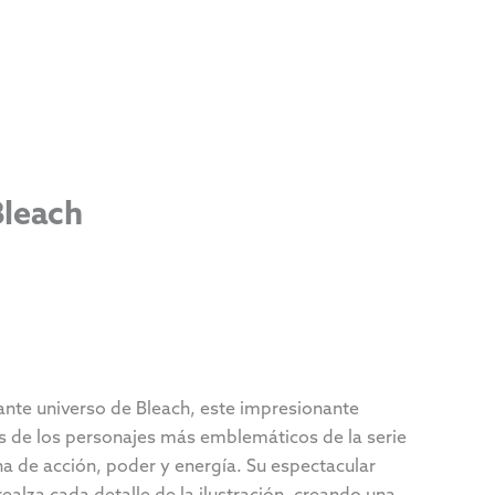
Bleach
ante universo de Bleach, este impresionante
os de los personajes más emblemáticos de la serie
a de acción, poder y energía. Su espectacular
ealza cada detalle de la ilustración, creando una