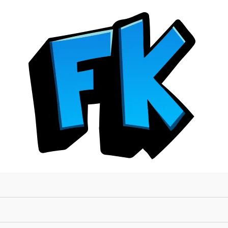
Poster
3D
-
Bleach
cantidad