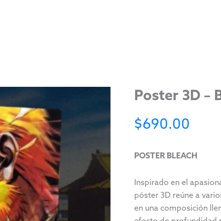
Poster 3D – 
$
690.00
POSTER BLEACH
Inspirado en el apasion
póster 3D reúne a vari
en una composición llen
efecto de profundidad r