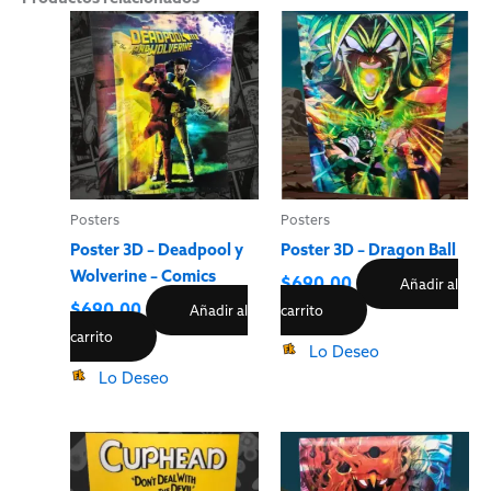
Posters
Posters
Poster 3D – Deadpool y
Poster 3D – Dragon Ball
Wolverine – Comics
$
690.00
Añadir al
$
690.00
Añadir al
carrito
carrito
Lo Deseo
Lo Deseo