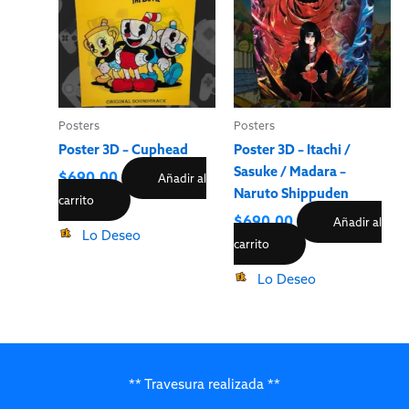
Posters
Posters
Poster 3D – Cuphead
Poster 3D – Itachi /
Sasuke / Madara –
$
690.00
Añadir al
Naruto Shippuden
carrito
$
690.00
Añadir al
Lo Deseo
carrito
Lo Deseo
** Travesura realizada **