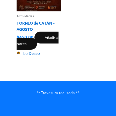
Actividades
TORNEO de CATÁN –
AGOSTO
$
450.00
Añadir al
carrito
Lo Deseo
** Travesura realizada **