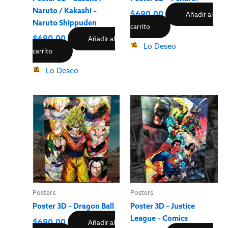
Naruto / Kakashi –
$
690.00
Añadir al
Naruto Shippuden
carrito
$
690.00
Añadir al
Lo Deseo
carrito
Lo Deseo
Posters
Posters
Poster 3D – Dragon Ball
Poster 3D – Justice
League – Comics
$
690.00
Añadir al