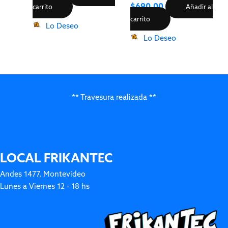
$
690.00
carrito
Añadir al
carrito
Lo Deseo
Lo Deseo
** Travesura realizada **
LOCAL FRIKANTEC
Andes 1477, Montevideo
Lunes a Viernes 12 - 18 hs