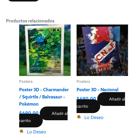
Productos relacionados
Posters
Posters
Poster 3D – Charmander
Poster 3D – Nacional
/ Squirtle / Balvasaur –
$
690.00
Añadir al
Pokémon
carrito
$
690.00
Añadir al
Lo Deseo
carrito
Lo Deseo