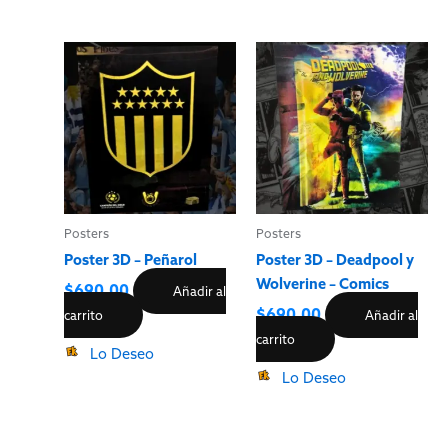
Posters
Posters
Poster 3D – Peñarol
Poster 3D – Deadpool y
Wolverine – Comics
$
690.00
Añadir al
$
690.00
carrito
Añadir al
carrito
Lo Deseo
Lo Deseo