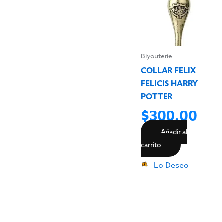
Biyouterie
COLLAR FELIX
FELICIS HARRY
POTTER
$
300.00
Añadir al
carrito
Lo Deseo