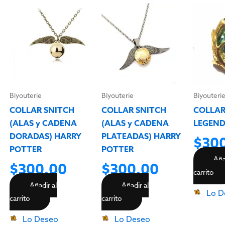
Biyouterie
Biyouterie
Biyouteri
COLLAR SNITCH
COLLAR SNITCH
COLLAR
(ALAS y CADENA
(ALAS y CADENA
LEGEND
DORADAS) HARRY
PLATEADAS) HARRY
$
30
POTTER
POTTER
Aña
$
300.00
$
300.00
carrito
Añadir al
Añadir al
Lo D
carrito
carrito
Lo Deseo
Lo Deseo