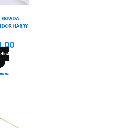
e
 ESPADA
NDOR HARRY
R
0.00
dir al
eseo