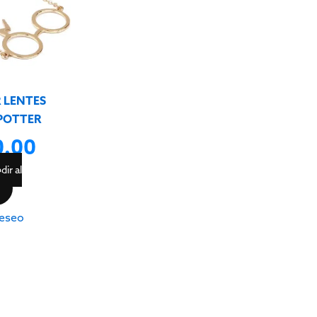
e
 LENTES
POTTER
0.00
dir al
eseo