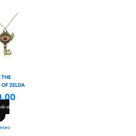
e
 THE
 OF ZELDA
0.00
dir al
eseo