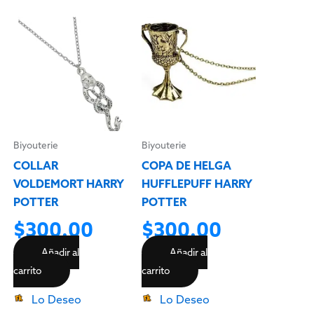
Biyouterie
Biyouterie
COLLAR
COPA DE HELGA
VOLDEMORT HARRY
HUFFLEPUFF HARRY
POTTER
POTTER
$
300.00
$
300.00
Añadir al
Añadir al
carrito
carrito
Lo Deseo
Lo Deseo