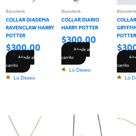
Biyouterie
Biyouterie
Biyouteri
COLLAR DIADEMA
COLLAR DIARIO
COLLAR
RAVENCLAW HARRY
HARRY POTTER
GRYFFI
POTTER
POTTE
$
300.00
$
300.00
$
30
Añadir al
Añadir al
carrito
Aña
carrito
carrito
Lo Deseo
Lo Deseo
Lo D