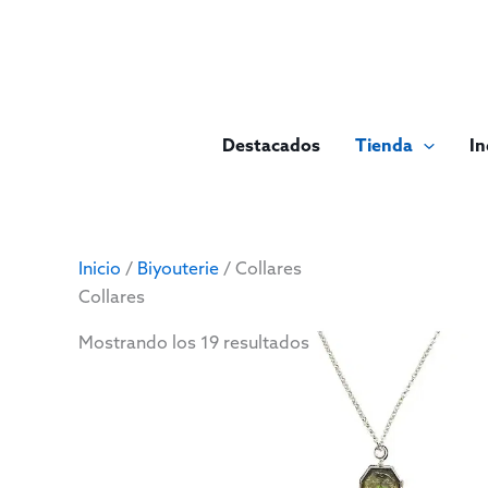
Ir
al
contenido
Destacados
Tienda
I
Inicio
/
Biyouterie
/ Collares
Collares
Mostrando los 19 resultados