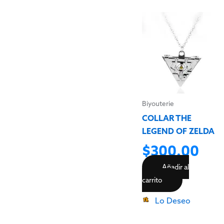
Biyouterie
COLLAR THE
LEGEND OF ZELDA
$
300.00
Añadir al
carrito
Lo Deseo