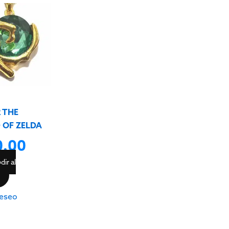
e
 THE
 OF ZELDA
0.00
dir al
eseo