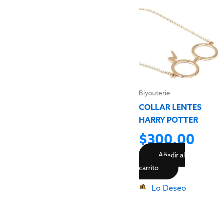
Biyouterie
COLLAR LENTES
HARRY POTTER
$
300.00
Añadir al
carrito
Lo Deseo