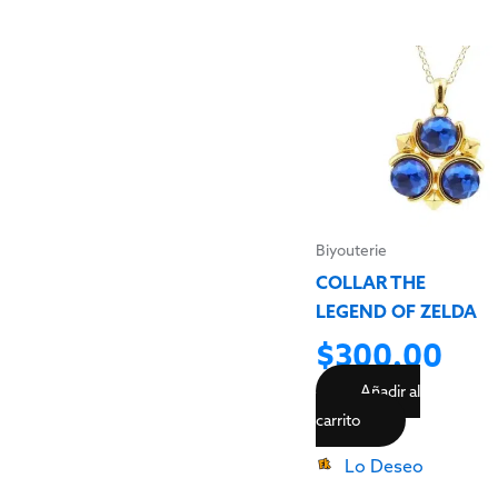
Biyouterie
COLLAR THE
LEGEND OF ZELDA
$
300.00
Añadir al
carrito
Lo Deseo