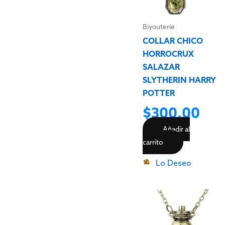
Biyouterie
COLLAR CHICO
HORROCRUX
SALAZAR
SLYTHERIN HARRY
POTTER
$
300.00
Añadir al
carrito
Lo Deseo