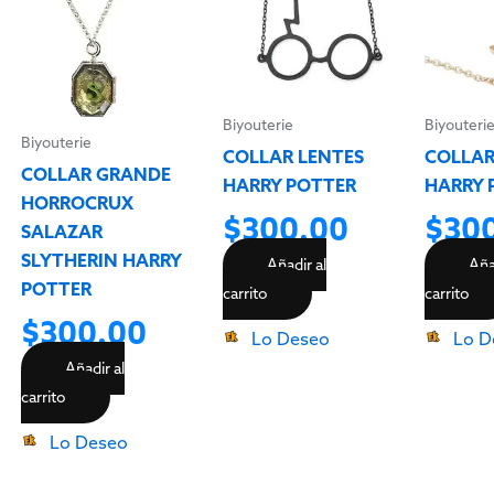
Biyouterie
Biyouteri
Biyouterie
COLLAR LENTES
COLLAR
COLLAR GRANDE
HARRY POTTER
HARRY 
HORROCRUX
$
300.00
$
30
SALAZAR
SLYTHERIN HARRY
Añadir al
Aña
POTTER
carrito
carrito
$
300.00
Lo Deseo
Lo D
Añadir al
carrito
Lo Deseo