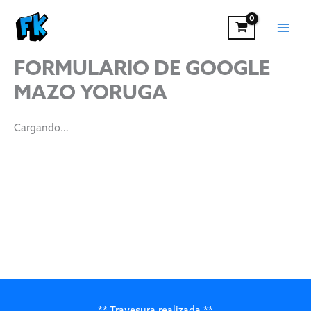
Ir
al
contenido
FORMULARIO DE GOOGLE
MAZO YORUGA
Cargando…
** Travesura realizada **