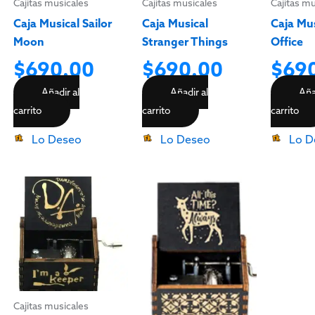
Cajitas musicales
Cajitas musicales
Cajitas m
Caja Musical Sailor
Caja Musical
Caja Mu
Moon
Stranger Things
Office
$
690.00
$
690.00
$
69
Añadir al
Añadir al
Aña
carrito
carrito
carrito
Lo Deseo
Lo Deseo
Lo D
Cajitas musicales