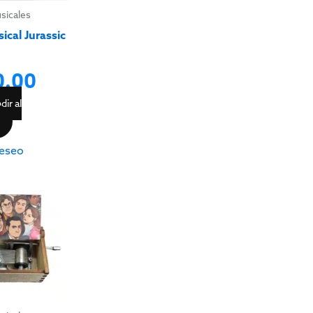
usicales
ical Jurassic
0.00
dir al
eseo