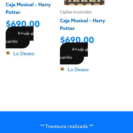
Caja Musical – Harry
Cajitas musicales
Potter
Caja Musical – Harry
$
690.00
Potter
Añadir al
$
690.00
carrito
Añadir al
Lo Deseo
carrito
Lo Deseo
** Travesura realizada **