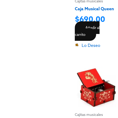
Cajitas musicales
Caja Musical Queen
$
690.00
Añadir al
carrito
Lo Deseo
Cajitas musicales