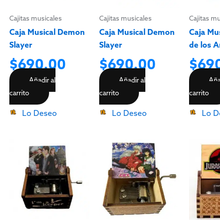
Cajitas musicales
Cajitas musicales
Cajitas m
Caja Musical Demon
Caja Musical Demon
Caja Mus
Slayer
Slayer
de los A
$
690.00
$
690.00
$
69
Añadir al
Añadir al
Aña
carrito
carrito
carrito
Lo Deseo
Lo Deseo
Lo D