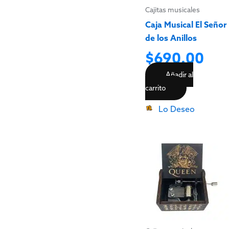
Cajitas musicales
Caja Musical El Señor
de los Anillos
$
690.00
Añadir al
carrito
Lo Deseo