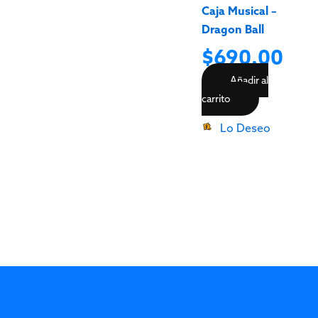
Caja Musical –
Dragon Ball
$
690.00
Añadir al
carrito
Lo Deseo