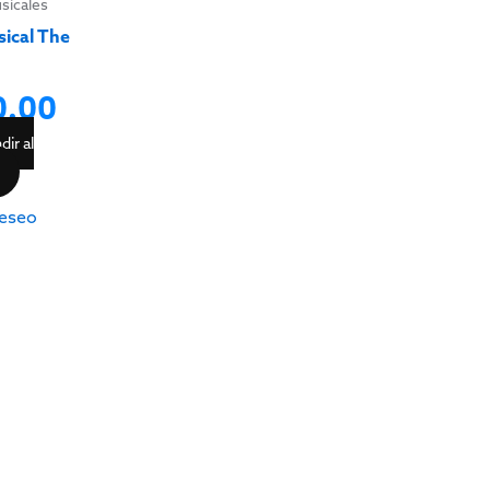
usicales
sical The
0.00
dir al
eseo