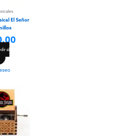
usicales
ical El Señor
nillos
0.00
dir al
eseo