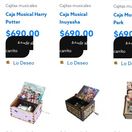
Cajitas musicales
Cajitas musicales
Cajitas m
Caja Musical Harry
Caja Musical
Caja Mus
Potter
Inuyasha
Park
$
690.00
$
690.00
$
69
Añadir al
Añadir al
Aña
carrito
carrito
carrito
Lo Deseo
Lo Deseo
Lo D