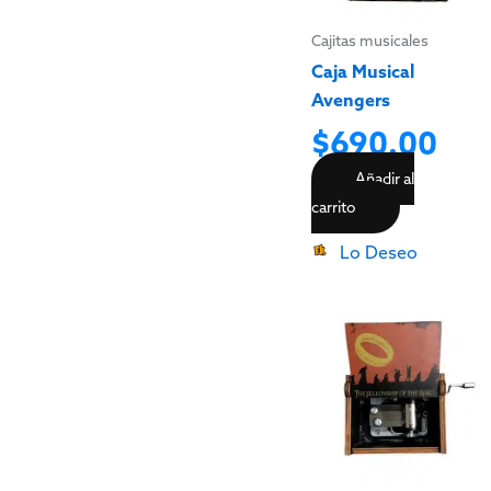
Cajitas musicales
Caja Musical
Avengers
$
690.00
Añadir al
carrito
Lo Deseo