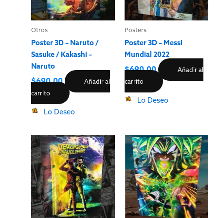
Otros
Posters
Poster 3D – Naruto /
Poster 3D – Messi
Sasuke / Kakashi –
Mundial 2022
Naruto
$
690.00
Añadir al
$
690.00
Añadir al
carrito
carrito
Lo Deseo
Lo Deseo