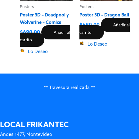
Posters
Posters
Poster 3D – Deadpool y
Poster 3D – Dragon Ball
Wolverine – Comics
$
690.00
Añadir al
$
690.00
Añadir al
carrito
carrito
Lo Deseo
Lo Deseo
** Travesura realizada **
LOCAL FRIKANTEC
Andes 1477, Montevideo