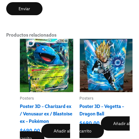
Productos relacionados
Posters
Posters
Poster 3D – Charizard ex
Poster 3D – Vegetta –
/ Venusaur ex / Blastoise
Dragon Ball
ex – Pokémon
$
690.00
Añadir al
$
690.00
Añadir al
carrito
carrito