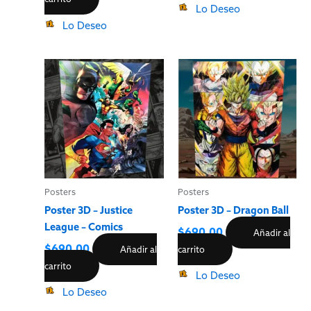
Lo Deseo
Lo Deseo
Posters
Posters
Poster 3D – Justice
Poster 3D – Dragon Ball
League – Comics
$
690.00
Añadir al
$
690.00
Añadir al
carrito
carrito
Lo Deseo
Lo Deseo