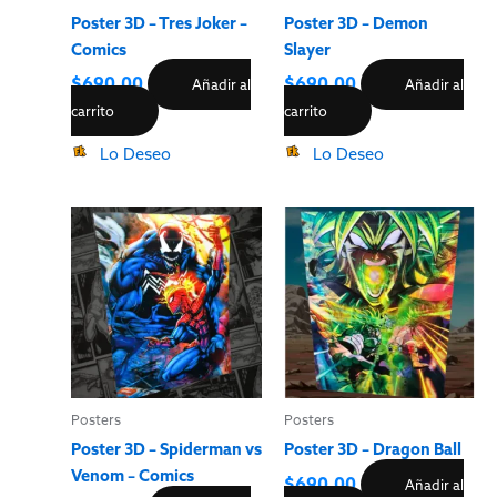
Poster 3D – Tres Joker –
Poster 3D – Demon
Comics
Slayer
$
690.00
$
690.00
Añadir al
Añadir al
carrito
carrito
Lo Deseo
Lo Deseo
Posters
Posters
Poster 3D – Spiderman vs
Poster 3D – Dragon Ball
Venom – Comics
$
690.00
Añadir al