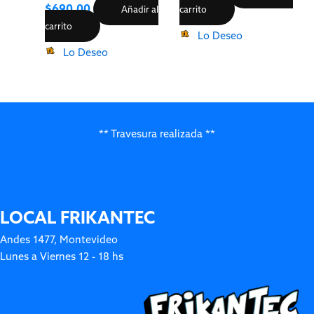
$
690.00
Añadir al
carrito
carrito
Lo Deseo
Lo Deseo
** Travesura realizada **
LOCAL FRIKANTEC
Andes 1477, Montevideo
Lunes a Viernes 12 - 18 hs