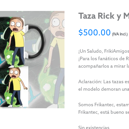
Taza Rick y 
$
500.00
(IVA Incl.)
¡Un Saludo, FrikiAmigos
¡Para los fanáticos de 
acompañarlos a mirar la
Aclaración: Las tazas e
el modelo demoran unas
Somos Frikantec, estam
Frikantec, está bueno se
Sin existencias