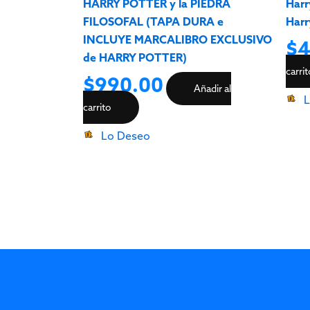
HARRY POTTER y la PIEDRA
Harr
FILOSOFAL (TAPA DURA e
Harr
INCLUYE MARCALIBRO EXCLUSIVO
$
4
de HARRY POTTER)
carri
$
990.00
Añadir al
L
carrito
Lo Deseo