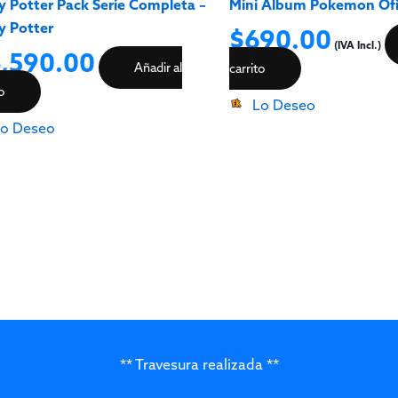
y Potter Pack Serie Completa –
Mini Album Pokemon Ofi
y Potter
$
690.00
(IVA Incl.)
,590.00
Añadir al
carrito
to
Lo Deseo
o Deseo
** Travesura realizada **