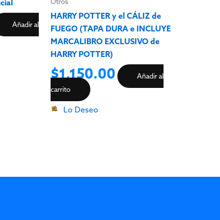
Otros
cial
HARRY POTTER y el CÁLIZ de
Añadir al
FUEGO (TAPA DURA e INCLUYE
MARCALIBRO EXCLUSIVO de
HARRY POTTER)
$
1,150.00
Añadir al
carrito
Lo Deseo