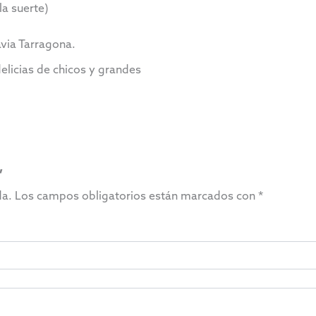
a suerte)
avia Tarragona.
 delicias de chicos y grandes
”
da.
Los campos obligatorios están marcados con
*