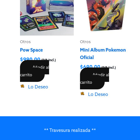
Otros
Otros
Pow Space
Mini Album Pokemon
Oficial
$
990.00
(IVA Incl.)
$
690.00
Añadir al
(IVA Incl.)
carrito
Añadir al
carrito
Lo Deseo
Lo Deseo
** Travesura realizada **