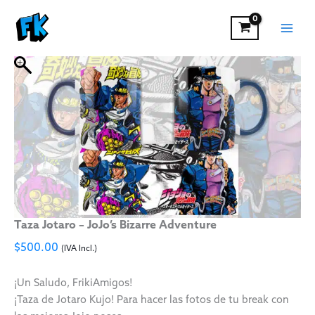
Ir
al
contenido
Taza Jotaro – JoJo’s Bizarre Adventure
$
500.00
(IVA Incl.)
¡Un Saludo, FrikiAmigos!
¡Taza de Jotaro Kujo! Para hacer las fotos de tu break con