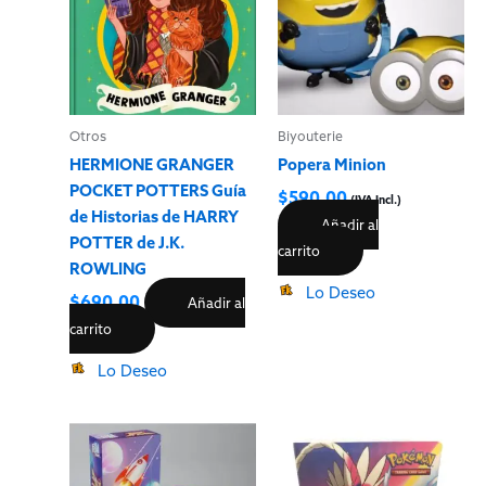
Otros
Biyouterie
HERMIONE GRANGER
Popera Minion
POCKET POTTERS Guía
$
590.00
(IVA Incl.)
de Historias de HARRY
Añadir al
POTTER de J.K.
carrito
ROWLING
Lo Deseo
$
690.00
Añadir al
carrito
Lo Deseo