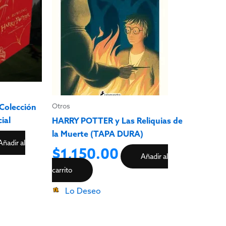
Otros
 Colección
ial
HARRY POTTER y Las Reliquias de
la Muerte (TAPA DURA)
Añadir al
$
1,150.00
Añadir al
carrito
Lo Deseo