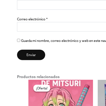
Correo electrónico
*
Guarda mi nombre, correo electrónico y web en este na
Productos relacionados
El
El
precio
precio
¡Oferta!
¡Oferta!
original
actual
era:
es:
$2,500.00.
$990.00.