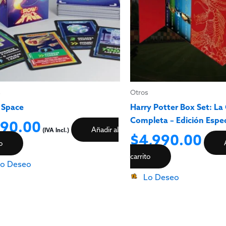
s
Otros
 Space
Harry Potter Box Set: La
Completa – Edición Espec
90.00
Añadir al
(IVA Incl.)
$
4,990.00
to
carrito
o Deseo
Lo Deseo