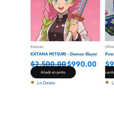
Katanas
Otro
KATANA MITSURI – Demon Slayer
Pow
$
2,500.00
$
990.00
$
9
Añadir al carrito
carri
Lo Deseo
L