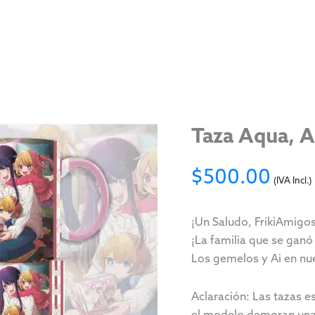
Taza Aqua, A
$
500.00
(IVA Incl.)
¡Un Saludo, FrikiAmigos
¡La familia que se ganó
Los gemelos y Ai en nu
Aclaración: Las tazas e
el modelo demoran unas