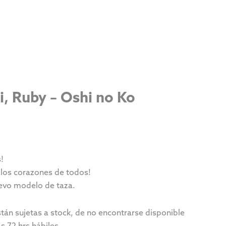
i, Ruby – Oshi no Ko
!
 los corazones de todos!
evo modelo de taza.
stán sujetas a stock, de no encontrarse disponible
 72 hrs hábiles.