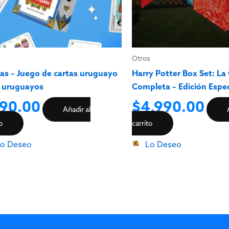
s
Otros
jas – Juego de cartas uruguayo
Harry Potter Box Set: La
 uruguayos
Completa – Edición Espec
90.00
$
4,990.00
Añadir al
to
carrito
o Deseo
Lo Deseo