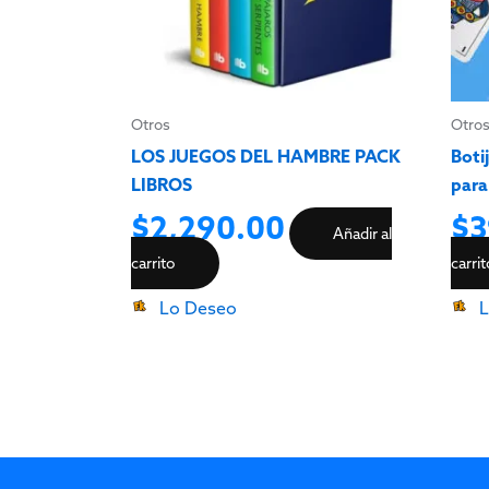
Otros
Otro
LOS JUEGOS DEL HAMBRE PACK
Boti
LIBROS
para
$
2,290.00
$
3
Añadir al
carrito
carri
Lo Deseo
L