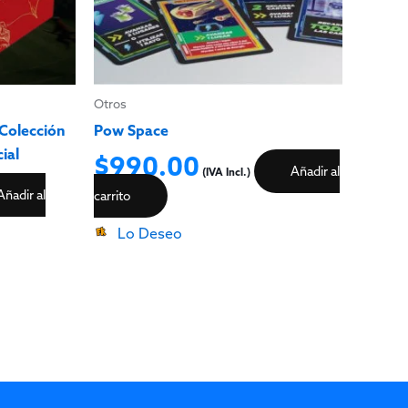
Otros
 Colección
Pow Space
ial
$
990.00
Añadir al
(IVA Incl.)
Añadir al
carrito
Lo Deseo