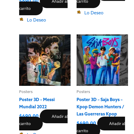
$
690.00
Añadir al
carrito
carrito
Lo Deseo
Lo Deseo
Posters
Posters
Poster 3D – Messi
Poster 3D – Saja Boys –
Mundial 2022
Kpop Demon Hunters /
Las Guerreras Kpop
$
690.00
Añadir al
$
690.00
carrito
Añadir al
carrito