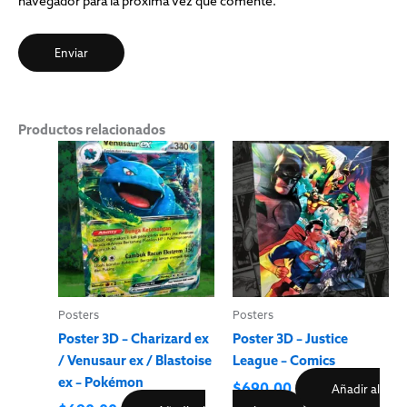
navegador para la próxima vez que comente.
Productos relacionados
Posters
Posters
Poster 3D – Charizard ex
Poster 3D – Justice
/ Venusaur ex / Blastoise
League – Comics
ex – Pokémon
$
690.00
Añadir al