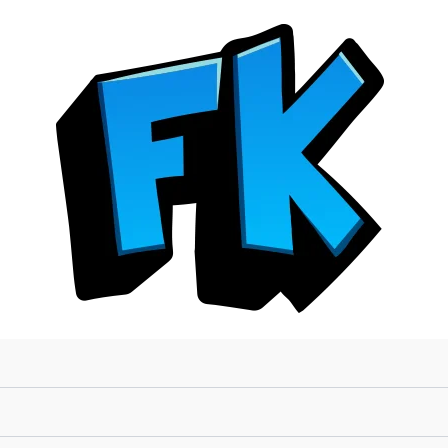
Poster
3D
-
Charmander
/
Squirtle
/
Balvasaur
-
Pokémon
cantidad