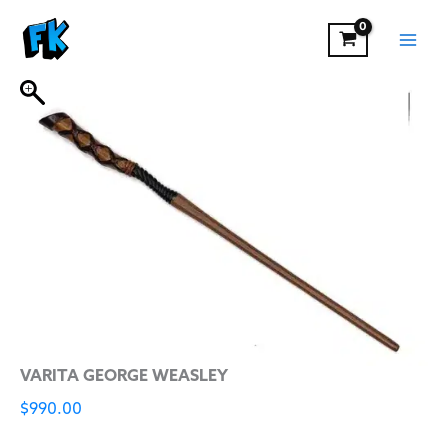
VARITA
Ir
GEORGE
al
WEASLEY
contenido
cantidad
VARITA GEORGE WEASLEY
$
990.00