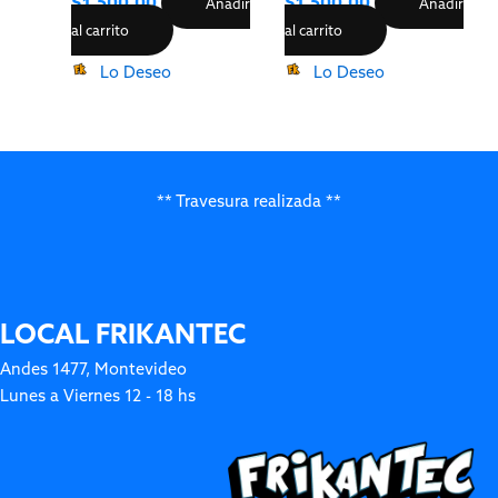
$
1,500.00
$
1,500.00
Añadir
Añadir
al carrito
al carrito
Lo Deseo
Lo Deseo
** Travesura realizada **
LOCAL FRIKANTEC
Andes 1477, Montevideo
Lunes a Viernes 12 - 18 hs