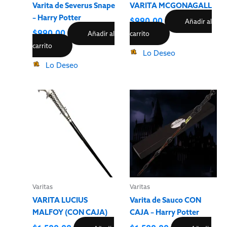
Varita de Severus Snape
VARITA MCGONAGALL
– Harry Potter
$
990.00
Añadir al
$
990.00
Añadir al
carrito
carrito
Lo Deseo
Lo Deseo
Varitas
Varitas
VARITA LUCIUS
Varita de Sauco CON
MALFOY (CON CAJA)
CAJA – Harry Potter