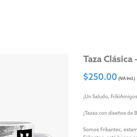
Taza Clásica 
$
250.00
(IVA Incl.)
¡Un Saludo, FrikiAmigos
¡Tazas con diseños de
Somos Frikantec, estam