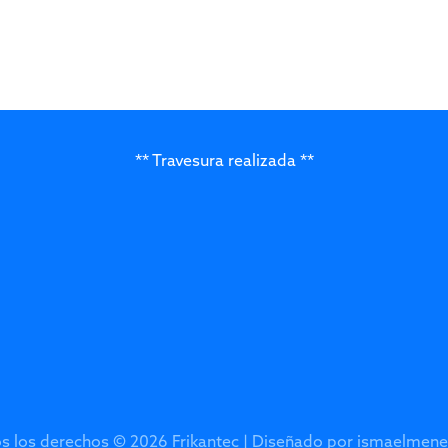
** Travesura realizada **
s los derechos © 2026 Frikantec | Diseñado por
ismaelmene