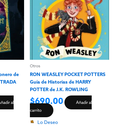
Otros
onero de
RON WEASLEY POCKET POTTERS
USTRADA
Guía de Historias de HARRY
POTTER de J.K. ROWLING
$
690.00
ñadir al
Añadir al
carrito
Lo Deseo