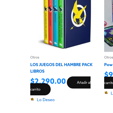
Otros
Otro
LOS JUEGOS DEL HAMBRE PACK
Pow
LIBROS
$
9
$
2,290.00
Añadir al
carri
carrito
L
Lo Deseo