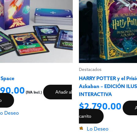
s
Destacados
 Space
HARRY POTTER y el Prisi
Azkaban – EDICIÓN IL
90.00
Añadir al
(IVA Incl.)
INTERACTIVA
to
$
2,790.00
A
o Deseo
carrito
Lo Deseo