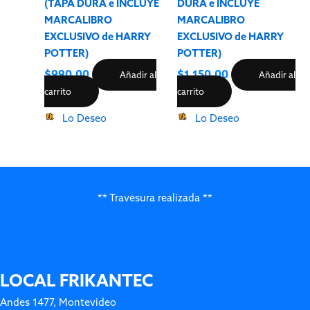
(TAPA DURA e INCLUYE
DURA e INCLUYE
MARCALIBRO
MARCALIBRO
EXCLUSIVO de HARRY
EXCLUSIVO de HARRY
POTTER)
POTTER)
$
990.00
$
1,150.00
Añadir al
Añadir al
carrito
carrito
Lo Deseo
Lo Deseo
** Travesura realizada **
LOCAL FRIKANTEC
Andes 1477, Montevideo