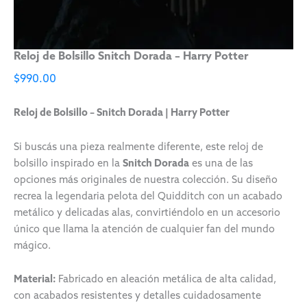
Reloj de Bolsillo Snitch Dorada – Harry Potter
$
990.00
Reloj de Bolsillo – Snitch Dorada | Harry Potter
Si buscás una pieza realmente diferente, este reloj de
bolsillo inspirado en la
Snitch Dorada
es una de las
opciones más originales de nuestra colección. Su diseño
recrea la legendaria pelota del Quidditch con un acabado
metálico y delicadas alas, convirtiéndolo en un accesorio
único que llama la atención de cualquier fan del mundo
mágico.
Material:
Fabricado en aleación metálica de alta calidad,
con acabados resistentes y detalles cuidadosamente