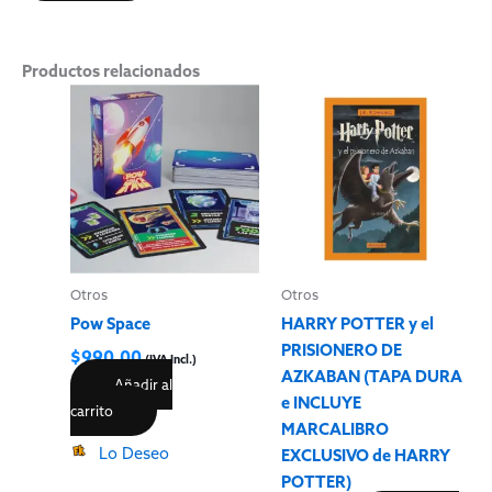
Productos relacionados
Otros
Otros
Pow Space
HARRY POTTER y el
PRISIONERO DE
$
990.00
(IVA Incl.)
AZKABAN (TAPA DURA
Añadir al
e INCLUYE
carrito
MARCALIBRO
Lo Deseo
EXCLUSIVO de HARRY
POTTER)