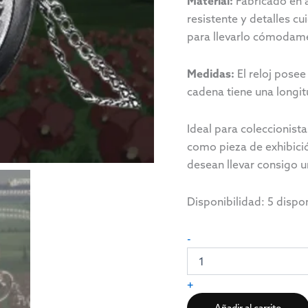
Material:
Fabricado en a
resistente y detalles c
para llevarlo cómodame
Medidas:
El reloj pose
cadena tiene una long
Ideal para coleccionist
como pieza de exhibici
desean llevar consigo u
Disponibilidad:
5 dispo
-
+