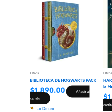
Otros
Otro
BIBLIOTECA DE HOGWARTS PACK
HARR
la M
$
1,890.00
Añadir al
$
1
carrito
carri
Lo Deseo