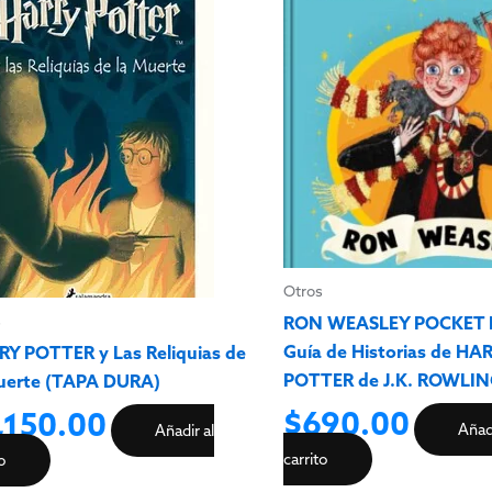
Otros
s
RON WEASLEY POCKET 
Guía de Historias de HA
Y POTTER y Las Reliquias de
POTTER de J.K. ROWLI
uerte (TAPA DURA)
$
690.00
,150.00
Añadi
Añadir al
carrito
to