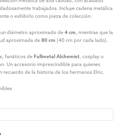
leación metálica de alta calidad, con acabado
uidadosamente trabajados. Incluye cadena metálica
nte o exhibirlo como pieza de colección.
e un diámetro aproximado de
4 cm
, mientras que la
itud aproximada de
80 cm
(40 cm por cada lado).
as, fanáticos de
Fullmetal Alchemist
, cosplay o
ón. Un accesorio imprescindible para quienes
n recuerdo de la historia de los hermanos Elric.
nibles