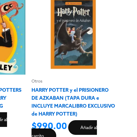
Otros
POTTERS
HARRY POTTER y el PRISIONERO
RRY
DE AZKABAN (TAPA DURA e
NG
INCLUYE MARCALIBRO EXCLUSIVO
de HARRY POTTER)
r al
$
990.00
Añadir al
carrito