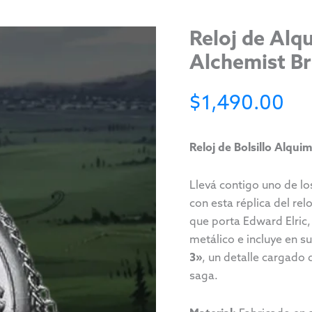
Reloj de Alqu
Alchemist B
$
1,490.00
Reloj de Bolsillo Alqui
Llevá contigo uno de l
con esta réplica del relo
que porta Edward Elric,
metálico e incluye en su
3»
, un detalle cargado 
saga.