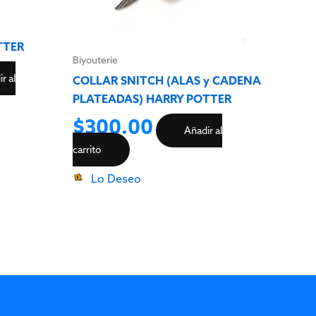
TTER
Biyouterie
r al
COLLAR SNITCH (ALAS y CADENA
PLATEADAS) HARRY POTTER
$
300.00
Añadir al
carrito
Lo Deseo