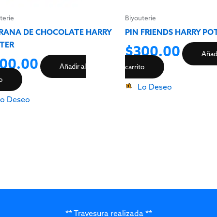
terie
Biyouterie
 RANA DE CHOCOLATE HARRY
PIN FRIENDS HARRY PO
TER
$
300.00
Añadi
00.00
Añadir al
carrito
to
Lo Deseo
o Deseo
** Travesura realizada **