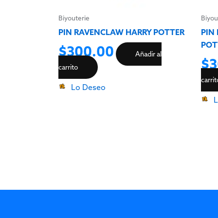
Biyouterie
Biyou
PIN RAVENCLAW HARRY POTTER
PIN
POT
$
300.00
Añadir al
$
3
carrito
carri
Lo Deseo
L