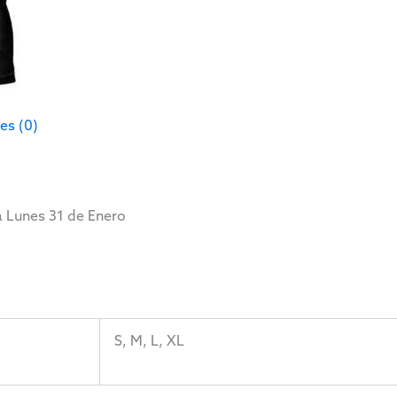
es (0)
ía Lunes 31 de Enero
S, M, L, XL