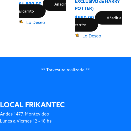
EXCLUSIVO de HARRY
$
1,890.00
Añadir
POTTER)
al carrito
$
990.00
Añadir al
Lo Deseo
carrito
Lo Deseo
** Travesura realizada **
LOCAL FRIKANTEC
Andes 1477, Montevideo
Lunes a Viernes 12 - 18 hs