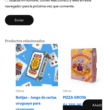
Guarda mi nombre, correo electrónico y web en este
navegador para la próxima vez que comente.
Productos relacionados
Otros
Otros
Botijas – Juego de cartas
PIZZA GROSS
uruguayo para
$
1,350.00
Añadir
uruguayos