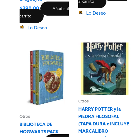
al carrito
$
390.00
Añadir al
Lo Deseo
carrito
Lo Deseo
Otros
HARRY POTTER y la
PIEDRA FILOSOFAL
Otros
(TAPA DURA e INCLUYE
BIBLIOTECA DE
MARCALIBRO
HOGWARTS PACK