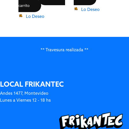
carrito
Lo Deseo
Lo Deseo
** Travesura realizada **
LOCAL FRIKANTEC
Andes 1477, Montevideo
Lunes a Viernes 12 - 18 hs