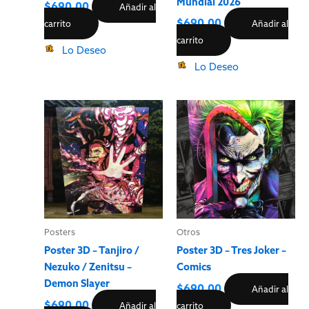
Mundial 2026
$
690.00
Añadir al
$
690.00
carrito
Añadir al
carrito
Lo Deseo
Lo Deseo
Posters
Otros
Poster 3D – Tanjiro /
Poster 3D – Tres Joker –
Nezuko / Zenitsu –
Comics
Demon Slayer
$
690.00
Añadir al
$
690.00
Añadir al
carrito