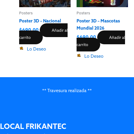
Posters
Posters
Poster 3D – Nacional
Poster 3D – Mascotas
Mundial 2026
$
690.00
Añadir al
$
690.00
carrito
Añadir al
carrito
Lo Deseo
Lo Deseo
** Travesura realizada **
LOCAL FRIKANTEC