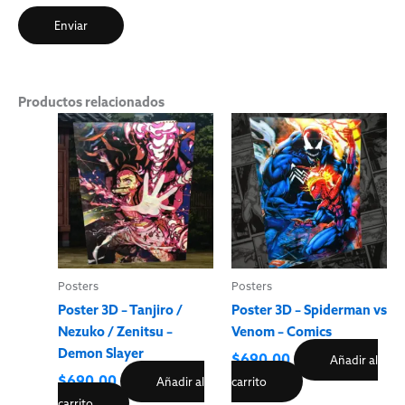
Productos relacionados
Posters
Posters
Poster 3D – Tanjiro /
Poster 3D – Spiderman vs
Nezuko / Zenitsu –
Venom – Comics
Demon Slayer
$
690.00
Añadir al
$
690.00
Añadir al
carrito
carrito