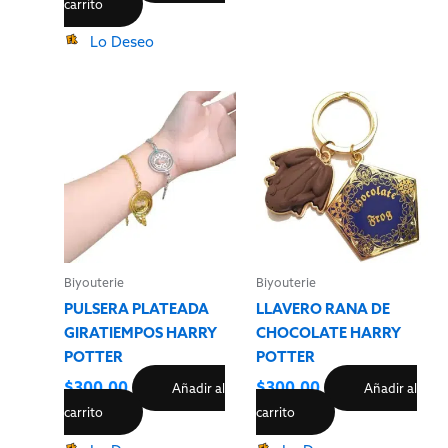
carrito
Lo Deseo
Biyouterie
Biyouterie
PULSERA PLATEADA
LLAVERO RANA DE
GIRATIEMPOS HARRY
CHOCOLATE HARRY
POTTER
POTTER
$
300.00
$
300.00
Añadir al
Añadir al
carrito
carrito