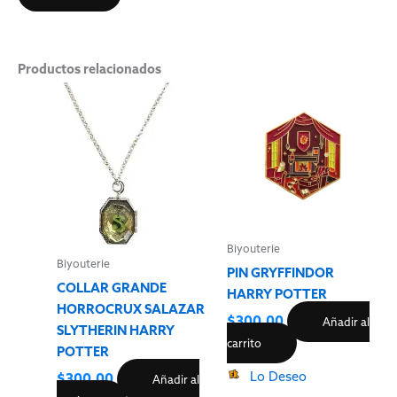
Productos relacionados
Biyouterie
Biyouterie
PIN GRYFFINDOR
COLLAR GRANDE
HARRY POTTER
HORROCRUX SALAZAR
$
300.00
Añadir al
SLYTHERIN HARRY
carrito
POTTER
Lo Deseo
$
300.00
Añadir al