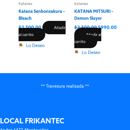
Katanas
Katanas
Katana Senbonzakura –
KATANA MITSURI –
Bleach
Demon Slayer
$
2,500.00
$
2,500.00
$
990.00
Añadir
al carrito
Añadir al
carrito
Lo Deseo
Lo Deseo
** Travesura realizada **
LOCAL FRIKANTEC
Andes 1477, Montevideo