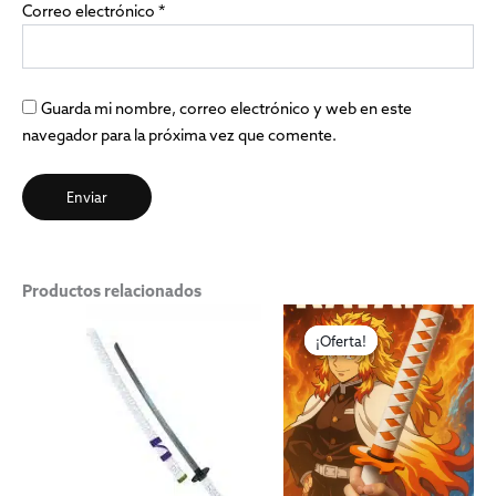
Correo electrónico
*
Guarda mi nombre, correo electrónico y web en este
navegador para la próxima vez que comente.
Productos relacionados
El
El
precio
precio
¡Oferta!
¡Oferta!
original
actual
era:
es:
$2,500.00.
$990.0