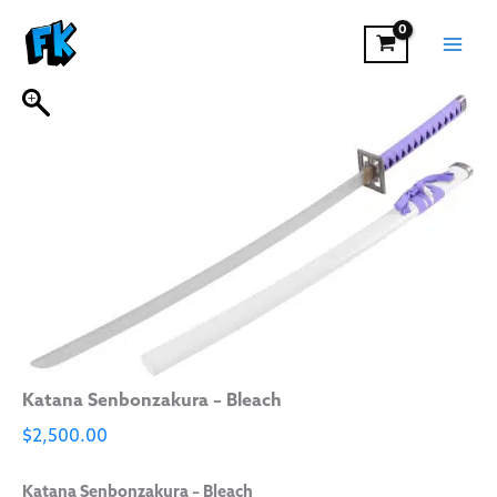
Katana
Ir
Senbonzakura
al
–
contenido
Bleach
cantidad
Katana Senbonzakura – Bleach
$
2,500.00
Katana Senbonzakura – Bleach