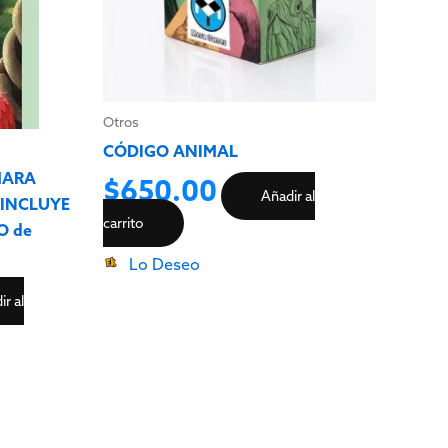
Otros
CÓDIGO ANIMAL
MARA
$
650.00
Añadir al
 INCLUYE
carrito
O de
Lo Deseo
r al