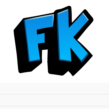
HARRY
POTTER
y
el
PRISIONERO
DE
AZKABAN
(TAPA
DURA
e
INCLUYE
MARCALIBRO
EXCLUSIVO
de
HARRY
POTTER)
cantidad