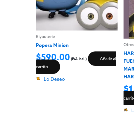
Biyouterie
Otro
Popera Minion
HARR
$
590.00
Añadir al
(IVA Incl.)
FUE
carrito
MAR
HAR
Lo Deseo
$
1
carri
L