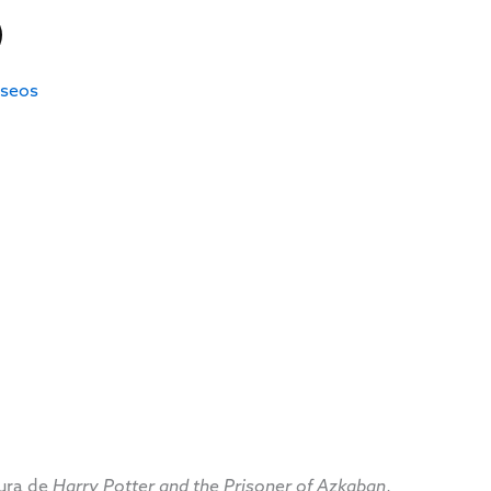
eseos
dura de
Harry Potter and the Prisoner of Azkaban
,