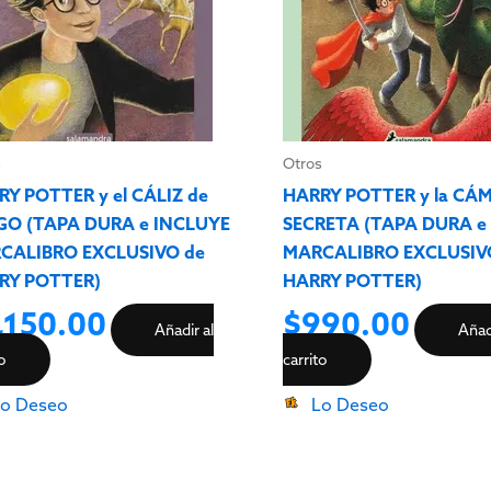
s
Otros
Y POTTER y el CÁLIZ de
HARRY POTTER y la CÁ
GO (TAPA DURA e INCLUYE
SECRETA (TAPA DURA e
CALIBRO EXCLUSIVO de
MARCALIBRO EXCLUSIV
RY POTTER)
HARRY POTTER)
,150.00
$
990.00
Añadir al
Añadi
to
carrito
o Deseo
Lo Deseo