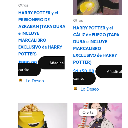
Otros
HARRY POTTER y el
PRISIONERO DE
Otros
AZKABAN (TAPA DURA
HARRY POTTER y el
e INCLUYE
CÁLIZ de FUEGO (TAPA
MARCALIBRO
DURA e INCLUYE
EXCLUSIVO de HARRY
MARCALIBRO
POTTER)
EXCLUSIVO de HARRY
POTTER)
$
990.00
Añadir al
carrito
$
1,150.00
Añadir al
carrito
Lo Deseo
Lo Deseo
El
El
precio
precio
¡Oferta!
¡Oferta!
original
actual
era:
es:
$2,500.00.
$990.0