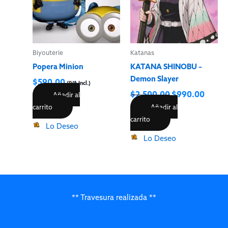
Biyouterie
Katanas
Popera Minion
KATANA SHINOBU –
Demon Slayer
$
590.00
(IVA Incl.)
$
2,500.00
$
990.00
Añadir al
carrito
Añadir al
carrito
Lo Deseo
Lo Deseo
** Travesura realizada **