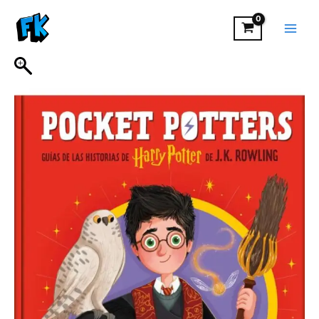
HARRY
Ir
POTTER
al
POCKET
contenido
POTTERS
Guía
de
Historias
de
HARRY
POTTER
de
J.K.
ROWLING
cantidad