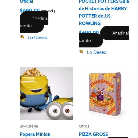
Oficial
POCKET POTTERS Guía
de Historias de HARRY
$
690.00
(IVA Incl.)
POTTER de J.K.
Añadir al
ROWLING
carrito
$
690.00
Añadir al
Lo Deseo
carrito
Lo Deseo
Biyouterie
Otros
Popera Minion
PIZZA GROSS