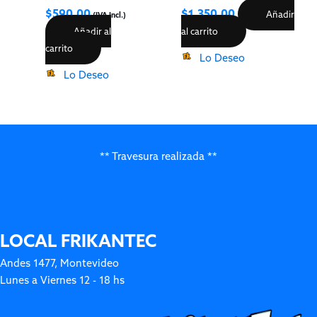
$
590.00
$
1,350.00
Añadir
(IVA Incl.)
Añadir al
al carrito
carrito
Lo Deseo
Lo Deseo
** Travesura realizada **
LOCAL FRIKANTEC
Andes 1477, Montevideo
Lunes a Viernes 12 - 18 hs