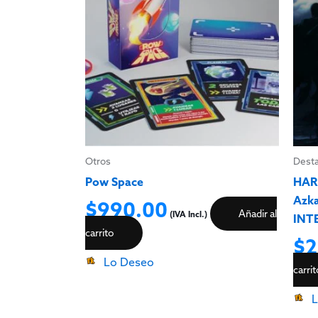
Otros
Dest
Pow Space
HARR
Azk
$
990.00
Añadir al
(IVA Incl.)
INT
carrito
$
2
Lo Deseo
carri
L