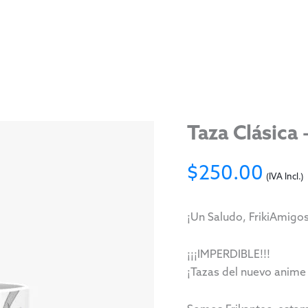
Taza Clásica
$
250.00
(IVA Incl.)
¡Un Saludo, FrikiAmigos
¡¡¡IMPERDIBLE!!!
¡Tazas del nuevo anim