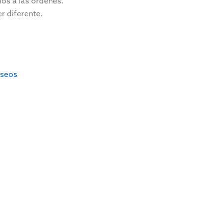
os a las órdenes.
r diferente.
eseos