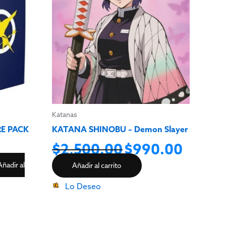
$2,500.00.
$990.00.
Katanas
E PACK
KATANA SHINOBU – Demon Slayer
$
2,500.00
$
990.00
Añadir al
Añadir al carrito
Lo Deseo