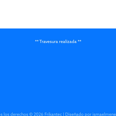
** Travesura realizada **
s los derechos © 2026 Frikantec | Diseñado por
ismaelmene