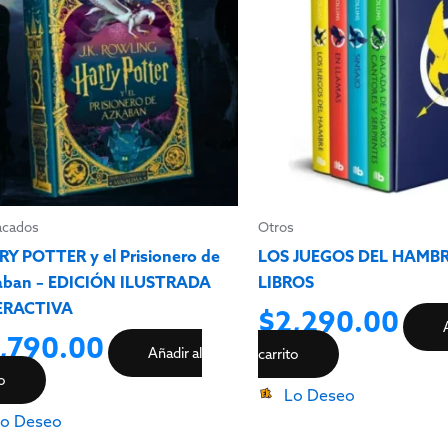
acados
Otros
Y POTTER y el Prisionero de
LOS JUEGOS DEL HAMBR
aban – EDICIÓN ILUSTRADA
LIBROS
ERACTIVA
$
2,290.00
,790.00
Añadir al
carrito
to
Lo Deseo
o Deseo