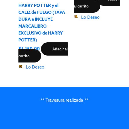
HARRY POTTER y el
al carrito
CÁLIZ de FUEGO (TAPA
Lo Deseo
DURA e INCLUYE
MARCALIBRO
EXCLUSIVO de HARRY
POTTER)
$
1,150.00
Añadir al
carrito
Lo Deseo
** Travesura realizada **