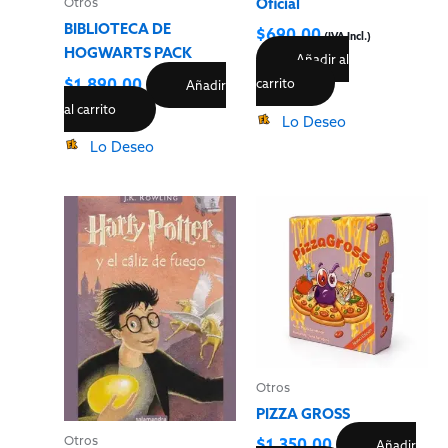
Oficial
Otros
BIBLIOTECA DE
$
690.00
(IVA Incl.)
HOGWARTS PACK
Añadir al
$
1,890.00
carrito
Añadir
al carrito
Lo Deseo
Lo Deseo
Otros
PIZZA GROSS
Otros
$
1,350.00
Añadir