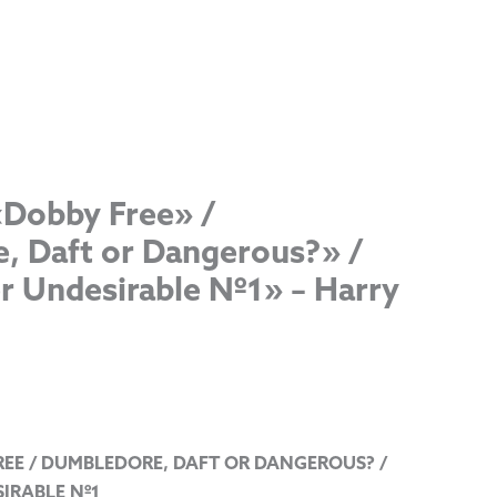
«Dobby Free» /
, Daft or Dangerous?» /
r Undesirable Nº1» – Harry
REE / DUMBLEDORE, DAFT OR DANGEROUS? /
IRABLE Nº1