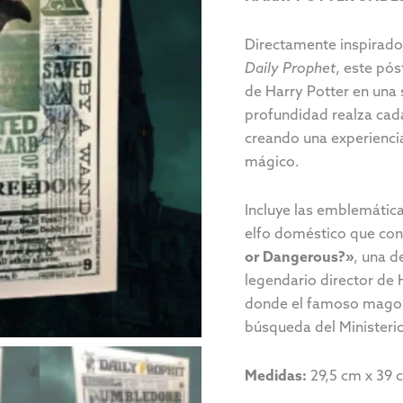
Directamente inspirado
Daily Prophet
, este pós
de Harry Potter en una 
profundidad realza cada 
creando una experiencia
mágico.
Incluye las emblemátic
elfo doméstico que con
or Dangerous?»
, una d
legendario director de
donde el famoso mago a
búsqueda del Ministeri
Medidas:
29,5 cm x 39 