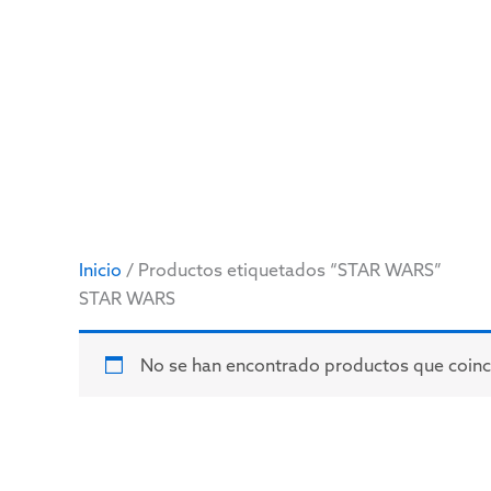
Ir
al
contenido
Inicio
/ Productos etiquetados “STAR WARS”
STAR WARS
No se han encontrado productos que coinci