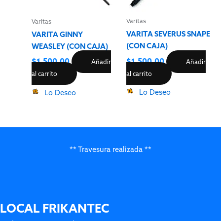
Varitas
Varitas
VARITA SEVERUS SNAPE
VARITA GINNY
(CON CAJA)
WEASLEY (CON CAJA)
$
1,500.00
$
1,500.00
Añadir
Añadir
al carrito
al carrito
Lo Deseo
Lo Deseo
** Travesura realizada **
LOCAL FRIKANTEC