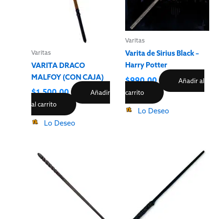
Varitas
Varita de Sirius Black –
Varitas
Harry Potter
VARITA DRACO
MALFOY (CON CAJA)
$
990.00
Añadir al
$
1,500.00
carrito
Añadir
al carrito
Lo Deseo
Lo Deseo