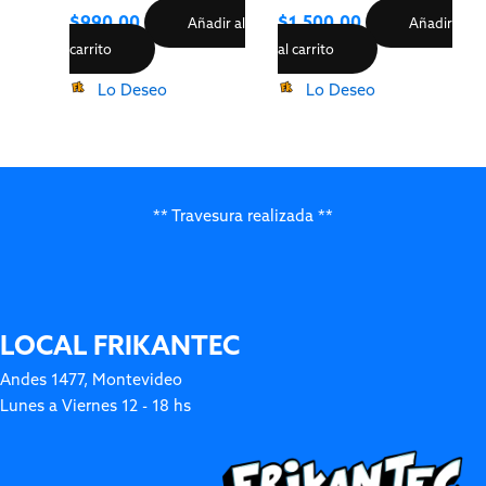
$
990.00
$
1,500.00
Añadir al
Añadir
carrito
al carrito
Lo Deseo
Lo Deseo
** Travesura realizada **
LOCAL FRIKANTEC
Andes 1477, Montevideo
Lunes a Viernes 12 - 18 hs