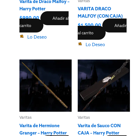
Varita de Draco Malfoy –
Varitas
Harry Potter
VARITA DRACO
MALFOY (CON CAJA)
$
990.00
Añadir al
$
1,500.00
carrito
Añadir
al carrito
Lo Deseo
Lo Deseo
Varitas
Varitas
Varita de Hermione
Varita de Sauco CON
Granger – Harry Potter
CAJA – Harry Potter