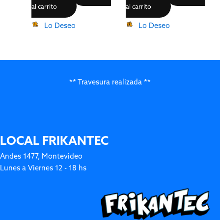
al carrito
al carrito
Lo Deseo
Lo Deseo
** Travesura realizada **
LOCAL FRIKANTEC
Andes 1477, Montevideo
Lunes a Viernes 12 - 18 hs