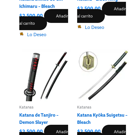
Ichimaru – Bleach
$
2,500.00
Añadir
$
2,500.00
Añadir
al carrito
al carrito
Lo Deseo
Lo Deseo
Katanas
Katanas
Katana de Tanjiro –
Katana Kyōka Suigetsu –
Demon Slayer
Bleach
$
2,500.00
$
2,500.00
Añadir
Añadir